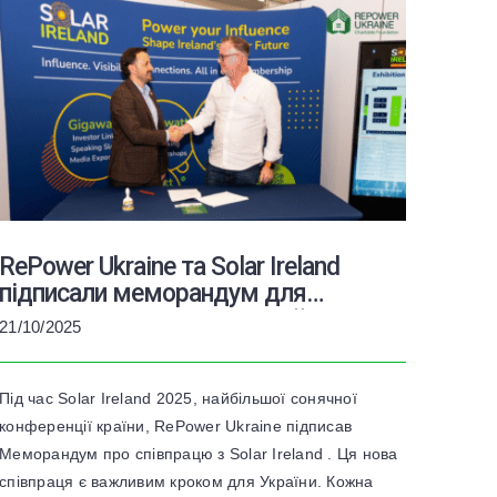
RePower Ukraine та Solar Ireland
підписали меморандум для
посилення енергетичної стійкості
21/10/2025
України
Під час Solar Ireland 2025, найбільшої сонячної
конференції країни, RePower Ukraine підписав
Меморандум про співпрацю з Solar Ireland . Ця нова
співпраця є важливим кроком для України. Кожна