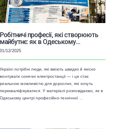
Робітничі професії, які створюють
майбутнє: як в Одеському
навчальному центрі готують
01/12/2025
монтажників сонячних
електростанцій
Україні потрібні люди, які вміють швидко й якісно
монтувати сонячні електростанції — і це стає
реальною можливістю для дорослих, які хочуть
перекваліфікуватися. У матеріалі розповідаємо, як в
Одеському центрі професійно-технічної ...