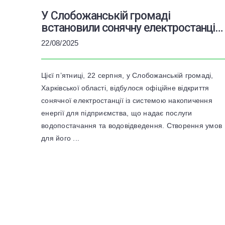
У Слобожанській громаді
встановили сонячну електростанцію
для підприємства централізованого
22/08/2025
водопостачання
Цієї п’ятниці, 22 серпня, у Слобожанській громаді,
Харківської області, відбулося офіційне відкриття
сонячної електростанції із системою накопичення
енергії для підприємства, що надає послуги
водопостачання та водовідведення. Створення умов
для його ...