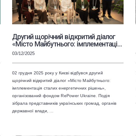
Другий щорічний відкритий діалог
«Місто Майбутнього: імплементація
сталих енергетичних рішень» від
03/12/2025
RePower Ukraine
02 грудня 2025 року у Києві відбувся другий
щорічний відкритий діалог «Місто Майбутнього:
імплементація сталих енергетичних рішень»,
організований фондом RePower Ukraine. Подія
зібрала представників українських громад, органів
державної влади, ...