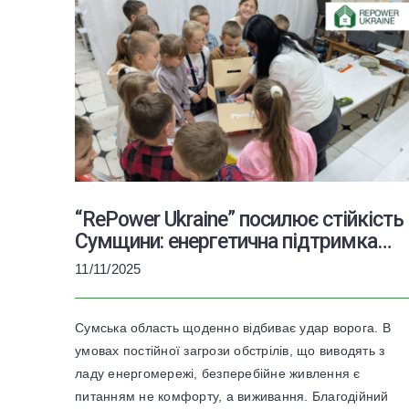
“RePower Ukraine” посилює стійкість
Сумщини: енергетична підтримка
для освіти та медицини
11/11/2025
Сумська область щоденно відбиває удар ворога. В
умовах постійної загрози обстрілів, що виводять з
ладу енергомережі, безперебійне живлення є
питанням не комфорту, а виживання. Благодійний