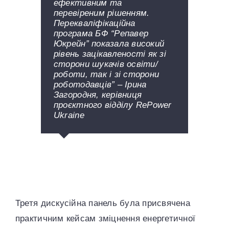
ефективним та
перевіреним рішенням.
Перекваліфікаційна
програма БФ “Репавер
Юкрейн” показала високий
рівень зацікавленості як зі
сторони шукачів освіти/
роботи, так і зі сторони
роботодавців” – Ірина
Загородня, керівниця
проєктного відділу RePower
Ukraine
Your Content Goes Here
,
Your Content Goes Here
Третя дискусійна панель була присвячена
практичним кейсам зміцнення енергетичної