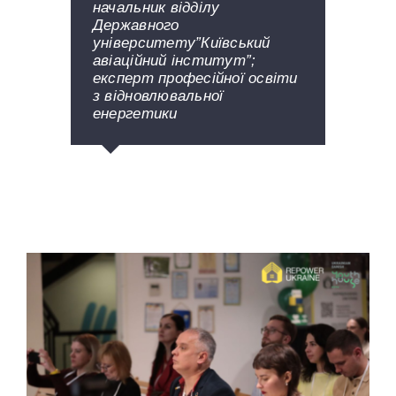
начальник відділу
Державного
університету”Київський
авіаційний інститут”;
експерт професійної освіти
з відновлювальної
енергетики
Your Content Goes Here
,
Your Content Goes Here