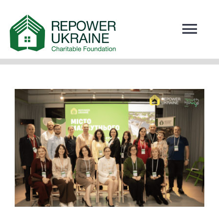
Skip
to
Tog
content
Navi
ПРО НАС
НОВИНИ
View
ПРОЄКТИ
Larger
МОЖЛИВОСТІ РОЗВИТКУ
Image
НАША КОМАНДА
ЗВІТНІСТЬ
КОНТАКТИ
ЯК ДОПОМОГТИ