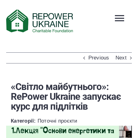
Skip
to
Tog
content
Navi
ПРО НАС
НОВИНИ
Previous
Next
ПРОЄКТИ
МОЖЛИВОСТІ РОЗВИТКУ
«Світло майбутнього»:
НАША КОМАНДА
RePower Ukraine запускає
ЗВІТНІСТЬ
курс для підлітків
КОНТАКТИ
Категорії:
Поточні проєкти
ЯК ДОПОМОГТИ