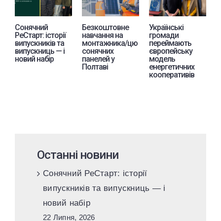
Сонячний
Безкоштовне
Українські
Е
РеСтарт: історії
навчання на
громади
с
випускників та
монтажника/цю
переймають
л
випускниць — і
сонячних
європейську
п
новий набір
панелей у
модель
З
Полтаві
енергетичних
кооперативів
Останні новини
Сонячний РеСтарт: історії
випускників та випускниць — і
новий набір
22 Липня, 2026