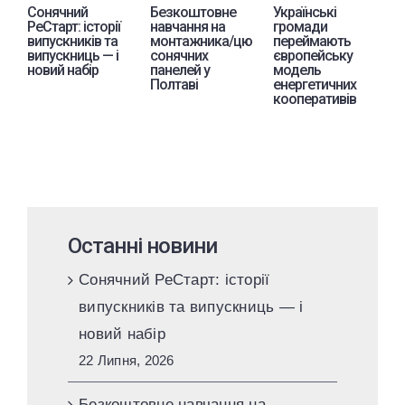
Сонячний
Безкоштовне
Українські
Е
РеСтарт: історії
навчання на
громади
с
випускників та
монтажника/цю
переймають
л
випускниць — і
сонячних
європейську
п
новий набір
панелей у
модель
З
Полтаві
енергетичних
кооперативів
Останні новини
Сонячний РеСтарт: історії
випускників та випускниць — і
новий набір
22 Липня, 2026
Безкоштовне навчання на