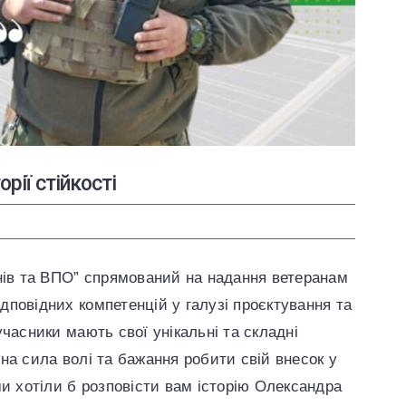
орії стійкості
анів та ВПО” спрямований на надання ветеранам
повідних компетенцій у галузі проєктування та
часники мають свої унікальні та складні
ірна сила волі та бажання робити свій внесок у
ми хотіли б розповісти вам історію Олександра