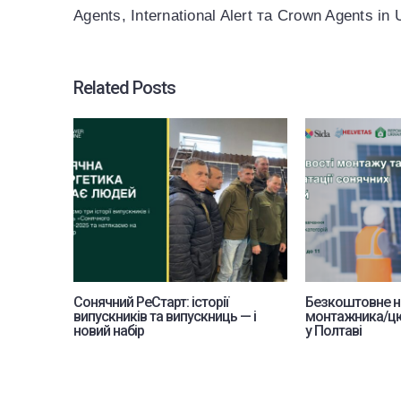
Agents, International Alert та Crown Agents in 
Related Posts
Сонячний РеСтарт: історії
Безкоштовне н
випускників та випускниць — і
монтажника/цю
новий набір
у Полтаві