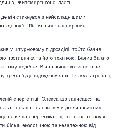
рдичів, Житомирської області.
 де він стикнувся з найскладнішими
н здоров’я. Після цього він вирішив
жив у штурмовому підрозділі, тобто бачив
ою противника та його технікою. Бачив багато
се тому подібне. Війна нічого корисного не
аїну треба буде відбудовувати. І комусь треба це
еленій енергетиці, Олександр записався на
сть та старанність призвели до дивовижних
що сонячна енергетика – це не просто галузь
ати більш екологічною та незалежною від