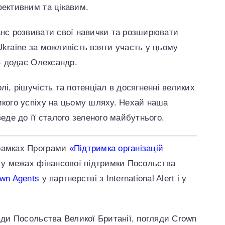
фективним та цікавим.
анс розвивати свої навички та розширювати
Ukraine за можливість взяти участь у цьому
 – додає Олександр.
лі, рішучість та потенціал в досягненні великих
икого успіху на цьому шляху. Нехай наша
веде до її сталого зеленого майбутнього.
 рамках Програми
«Підтримка організацій
у межах фінансової підтримки Посольства
wn Agents
у партнерстві з International Alert і у
ляди Посольства Великої Британії, погляди Crown