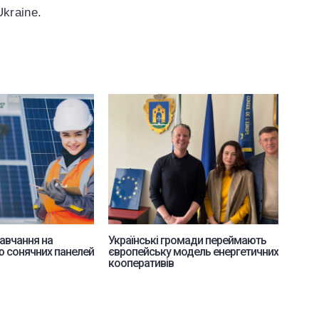
Ukraine.
авчання на
Українські громади переймають
Енерг
 сонячних панелей
європейську модель енергетичних
лікар
кооперативів