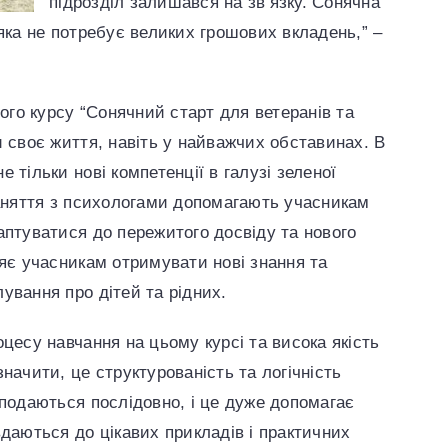
підрозділ залишався на зв’язку. Сонячна
яка не потребує великих грошових вкладень,” –
ього курсу “Сонячний старт для ветеранів та
и своє життя, навіть у найважчих обставинах. В
 тільки нові компетенції в галузі зеленої
Заняття з психологами допомагають учасникам
аптуватися до пережитого досвіду та нового
ляє учасникам отримувати нові знання та
ування про дітей та рідних.
цесу навчання на цьому курсі та висока якість
начити, це структурованість та логічність
 подаються послідовно, і це дуже допомагає
вдаються до цікавих прикладів і практичних