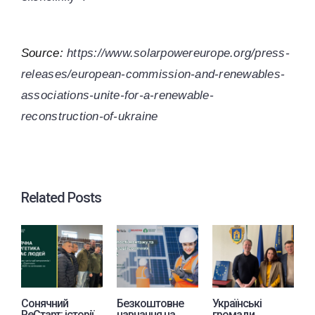
Source:
https://www.solarpowereurope.org/press-
releases/european-commission-and-renewables-
associations-unite-for-a-renewable-
reconstruction-of-ukraine
Related Posts
Сонячний
Безкоштовне
Українські
Е
РеСтарт: історії
навчання на
громади
с