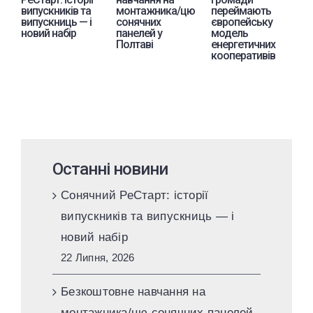
випускників та
монтажника/цю
переймають
л
випускниць — і
сонячних
європейську
п
новий набір
панелей у
модель
З
Полтаві
енергетичних
кооперативів
Останні новини
Сонячний РеСтарт: історії
випускників та випускниць — і
новий набір
22 Липня, 2026
Безкоштовне навчання на
монтажника/цю сонячних панелей