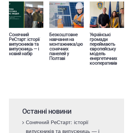
Сонячний
Безкоштовне
Українські
Е
РеСтарт: історії
навчання на
громади
с
випускників та
монтажника/цю
переймають
л
випускниць — і
сонячних
європейську
п
новий набір
панелей у
модель
З
Полтаві
енергетичних
кооперативів
Останні новини
Сонячний РеСтарт: історії
випускників та випускниць — і