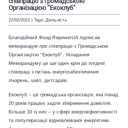
співпрацю з Громадською
ENG
УКР
Організацією “Екоклуб”
22/02/2023
|
Tags:
Діяльність
Благодійний Фонд RepowerUA підписав
меморандум про співпрацю з Громадською
Організацією “Екоклуб”. Укладання
Меморандуму це ще один крок до плідної
співпраці з питань енергозабезпечення
лікарень, шкіл, дитсадків.
Екоклуб – це громадська організація, яка понад
20 років працює задля збереження довкілля.
Більше 10 із них – у сфері енергоефективності
та популяризації відновлюваної енергетики.