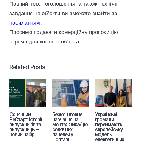
Повний текст оголошення, а також технічні
завдання на об’єкти ви зможете знайти за
посиланням.
Просимо подавати комерційну пропозицію
окремо для кожного об’єкта.
Related Posts
Сонячний
Безкоштовне
Українські
Е
РеСтарт: історії
навчання на
громади
с
випускників та
монтажника/цю
переймають
л
випускниць — і
сонячних
європейську
п
новий набір
панелей у
модель
З
Полтаві
енергетичних