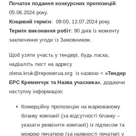
Початок подання конкурсних пропозицій
:
05.06.2024 року.
Кінцевий термін
: 09:00, 12.07.2024 року.
Термін виконання робіт
: 90 днів із моменту
заключення угоди із Замовником.
Щоб узяти участь у тендері, будь ласка,
надішліть лист на адресу
olena.kruk@repowerua.org
із назвою <
«Тендер
EPC Кременчук та Назва учасника»
, додаючи
наступну інформацію:
Комерційну пропозицію на маркованому
бланку компанії (за відсутності бланку –
указати реквізити компанії) із підписом та
мокрою печаткою (за наявності печатки) у