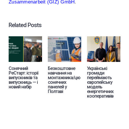
Zusammenarbeit (GIZ) GmbH
.
Related Posts
Сонячний
Безкоштовне
Українські
Е
РеСтарт: історії
навчання на
громади
с
випускників та
монтажника/цю
переймають
л
випускниць — і
сонячних
європейську
п
новий набір
панелей у
модель
З
Полтаві
енергетичних
кооперативів