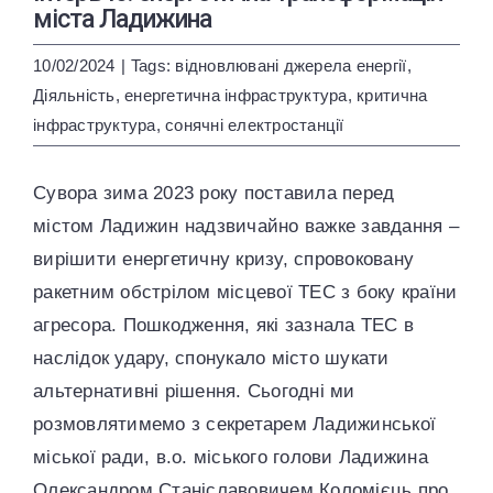
ENG
УКР
міста Ладижина
10/02/2024
|
Tags:
відновлювані джерела енергії
,
Діяльність
,
енергетична інфраструктура
,
критична
інфраструктура
,
сонячні електростанції
Сувора зима 2023 року поставила перед
містом Ладижин надзвичайно важке завдання –
вирішити енергетичну кризу, спровоковану
ракетним обстрілом місцевої ТЕС з боку країни
агресора. Пошкодження, які зазнала ТЕС в
наслідок удару, спонукало місто шукати
альтернативні рішення. Сьогодні ми
розмовлятимемо з секретарем Ладижинської
міської ради, в.о. міського голови Ладижина
Олександром Станіславовичем Коломієць про