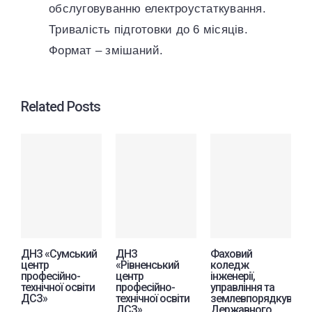
обслуговуванню електроустаткування.
Тривалість підготовки до 6 місяців.
Формат – змішаний.
Related Posts
ДНЗ «Сумський
ДНЗ
Фаховий
З
центр
«Рівненський
коледж
т
професійно-
центр
інженерії,
п
технічної освіти
професійно-
управління та
к
ДСЗ»
технічної освіти
землевпорядкуванн
«
ДСЗ»
Державного